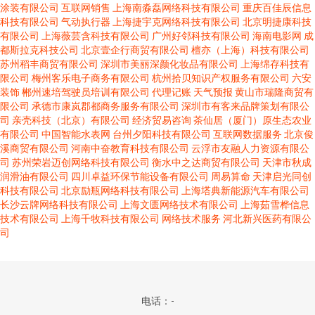
涂装有限公司
互联网销售
上海南淼磊网络科技有限公司
重庆百佳辰信息
科技有限公司
气动执行器
上海捷宇克网络科技有限公司
北京明捷康科技
有限公司
上海薇芸含科技有限公司
广州好邻科技有限公司
海南电影网
成
都斯拉克科技公司
北京壹企行商贸有限公司
檀亦（上海）科技有限公司
苏州稻丰商贸有限公司
深圳市美丽深颜化妆品有限公司
上海绵存科技有
限公司
梅州客乐电子商务有限公司
杭州拾贝知识产权服务有限公司
六安
装饰
郴州速培驾驶员培训有限公司
代理记账
天气预报
黄山市瑞隆商贸有
限公司
承德市康岚郡都商务服务有限公司
深圳市有客来品牌策划有限公
司
亲壳科技（北京）有限公司
经济贸易咨询
茶仙居（厦门）原生态农业
有限公司
中国智能水表网
台州夕阳科技有限公司
互联网数据服务
北京俊
溪商贸有限公司
河南中奋教育科技有限公司
云浮市友融人力资源有限公
司
苏州荣岩迈创网络科技有限公司
衡水中之达商贸有限公司
天津市秋成
润滑油有限公司
四川卓益环保节能设备有限公司
周易算命
天津启光同创
科技有限公司
北京励瓶网络科技有限公司
上海塔典新能源汽车有限公司
长沙云牌网络科技有限公司
上海文匮网络技术有限公司
上海茹雪桦信息
技术有限公司
上海千牧科技有限公司
网络技术服务
河北新兴医药有限公
司
电话：-